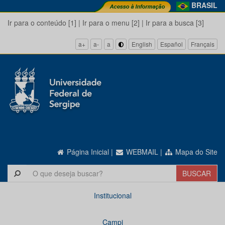
BRASIL
Ir para o conteúdo [1]
|
Ir para o menu [2]
|
Ir para a busca [3]
a+
a-
a
English
Español
Français
Página Inicial
|
WEBMAIL
|
Mapa do Site
Institucional
Campi