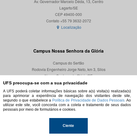
Av. Governador Marcelo Déda, 13, Centro
Lagarto/SE
CEP 49400-000
Localização
Campus Nossa Senhora da Glória
Campus do Sertão
Rodovia Engenheiro Jorge Neto, km 3, Silos
Nossa Senhora da Glória/SE
CEP 49680-000
UFS preocupa-se com a sua privacidade
A UFS poderá coletar informações básicas sobre a(s) visita(s) realizada(s)
Localização
para aprimorar a experiência de navegação dos visitantes deste site,
segundo o que estabelece a
Política de Privacidade de Dados Pessoais.
Ao
utilizar este site, você concorda com a coleta e tratamento de seus dados
pessoais por meio de formulários e cookies.
© 2026. Todos os direitos reservados.
Ciente
Universidade Federal de Sergipe.