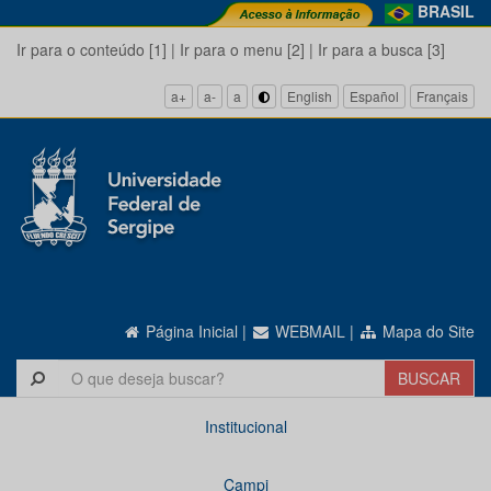
BRASIL
Ir para o conteúdo [1]
|
Ir para o menu [2]
|
Ir para a busca [3]
a+
a-
a
English
Español
Français
Página Inicial
|
WEBMAIL
|
Mapa do Site
Institucional
Campi