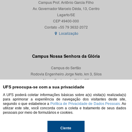
Campus Prof. Antônio Garcia Filho
Av. Governador Marcelo Déda, 13, Centro
Lagarto/SE
CEP 49400-000
Localização
Campus Nossa Senhora da Glória
Campus do Sertão
Rodovia Engenheiro Jorge Neto, km 3, Silos
Nossa Senhora da Glória/SE
CEP 49680-000
UFS preocupa-se com a sua privacidade
A UFS poderá coletar informações básicas sobre a(s) visita(s) realizada(s)
Localização
para aprimorar a experiência de navegação dos visitantes deste site,
segundo o que estabelece a
Política de Privacidade de Dados Pessoais.
Ao
utilizar este site, você concorda com a coleta e tratamento de seus dados
pessoais por meio de formulários e cookies.
© 2026. Todos os direitos reservados.
Ciente