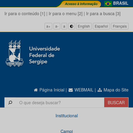
BRASIL
Ir para o conteúdo [1]
|
Ir para o menu [2]
|
Ir para a busca [3]
a+
a-
a
English
Español
Français
Página Inicial
|
WEBMAIL
|
Mapa do Site
Institucional
Campi