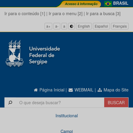
BRASIL
Ir para o conteúdo [1]
|
Ir para o menu [2]
|
Ir para a busca [3]
a+
a-
a
English
Español
Français
Página Inicial
|
WEBMAIL
|
Mapa do Site
Institucional
Campi