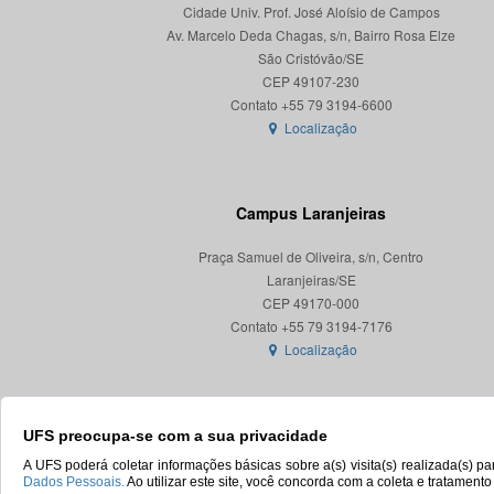
Cidade Univ. Prof. José Aloísio de Campos
Av. Marcelo Deda Chagas, s/n, Bairro Rosa Elze
São Cristóvão/SE
CEP 49107-230
Localização
Campus Laranjeiras
Praça Samuel de Oliveira, s/n, Centro
Laranjeiras/SE
CEP 49170-000
Localização
UFS preocupa-se com a sua privacidade
A UFS poderá coletar informações básicas sobre a(s) visita(s) realizada(s) 
Dados Pessoais.
Ao utilizar este site, você concorda com a coleta e tratament