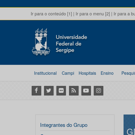
Ir para o conteúdo [1]
|
Ir para o menu [2]
|
Ir para a b
Institucional
Campi
Hospitais
Ensino
Pesqui
Facebook
Twitter
Flickr
RSS
Youtube
Instagram
Integrantes do Grupo
G