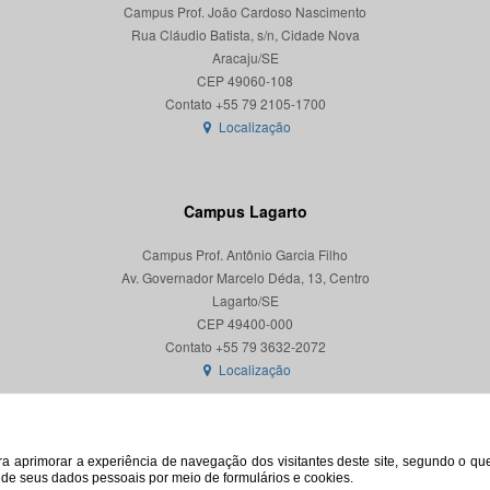
Campus Prof. João Cardoso Nascimento
Rua Cláudio Batista, s/n, Cidade Nova
Aracaju/SE
CEP 49060-108
Localização
Campus Lagarto
Campus Prof. Antônio Garcia Filho
Av. Governador Marcelo Déda, 13, Centro
Lagarto/SE
CEP 49400-000
Localização
para aprimorar a experiência de navegação dos visitantes deste site, segundo o q
o de seus dados pessoais por meio de formulários e cookies.
© 2026. Todos os direitos reservados. Universidade Federal de Sergipe