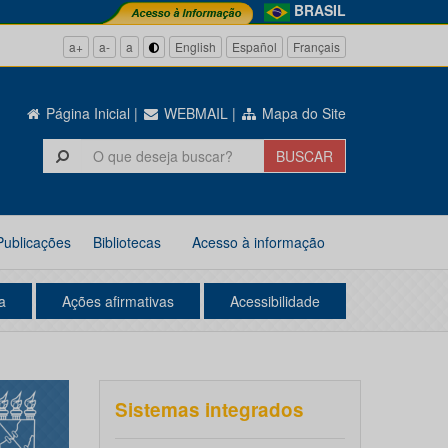
BRASIL
a+
a-
a
English
Español
Français
Página Inicial
|
WEBMAIL
|
Mapa do Site
Publicações
Bibliotecas
Acesso à informação
a
Ações afirmativas
Acessibilidade
Sistemas integrados